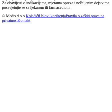
Za obavijesti o indikacijama, mjerama opreza i neželjenim dejstvima
posavjetujte se sa ljekarom ili farmaceutom.
© Medis d.o.o.
Kolačići
Uslovi korištenja
Pravila o zaštiti prava na
privatnost
Kontakt