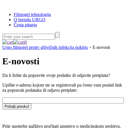
Filmogel tehnologija
O brendu URGO
Česta pitanja
0
Urgo filmogel protiv gljivičnih infekcija noktiju
> E-novosti
E-novosti
Da li želite da popravite svoje podatke ili odjavite pretplatu?
Upišite e-adresu kojom ste se registrovali pa ćemo vam poslati link
za popravak podataka ili odjavu pretplate:
Prije upotrebe pažljivo pročitati uputstvo o medicinskom sredstvu.