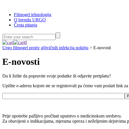
Filmogel tehnologija
O brendu URGO
Česta pitanja
0
Urgo filmogel protiv gljivičnih infekcija noktiju
> E-novosti
E-novosti
Da li želite da popravite svoje podatke ili odjavite pretplatu?
Upišite e-adresu kojom ste se registrovali pa ćemo vam poslati link za
Prije upotrebe pažljivo pročitati uputstvo o medicinskom sredstvu.
Za obavijesti o indikacijama, mjerama opreza i neželjenim dejstvima p