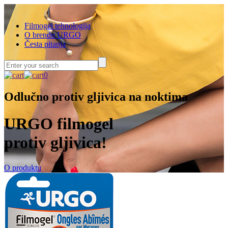
Filmogel tehnologija
O brendu URGO
Česta pitanja
0
Odlučno protiv gljivica na noktima
URGO filmogel
protiv gljivica!
O produktu