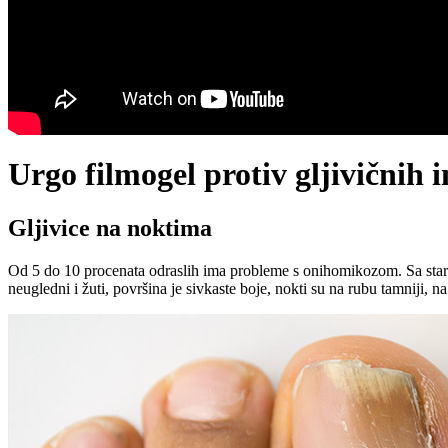
Urgo filmogel protiv gljivičnih i
Gljivice na noktima
Od 5 do 10 procenata odraslih ima probleme s onihomikozom. Sa starenje
neugledni i žuti, površina je sivkaste boje, nokti su na rubu tamniji, na