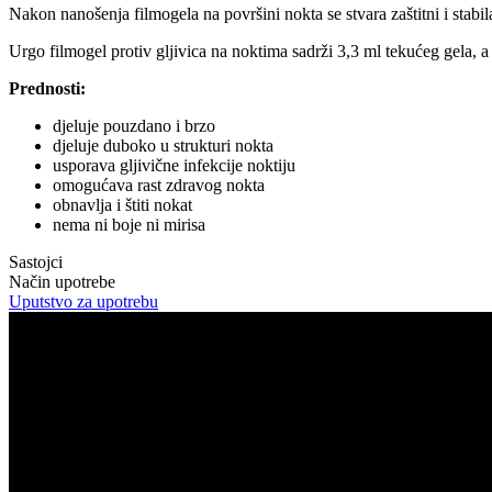
Nakon nanošenja filmogela na površini nokta se stvara zaštitni i stabila
Urgo filmogel protiv gljivica na noktima sadrži 3,3 ml tekućeg gela, a
Prednosti:
djeluje pouzdano i brzo
djeluje duboko u strukturi nokta
usporava gljivične infekcije noktiju
omogućava rast zdravog nokta
obnavlja i štiti nokat
nema ni boje ni mirisa
Sastojci
Način upotrebe
Uputstvo za upotrebu