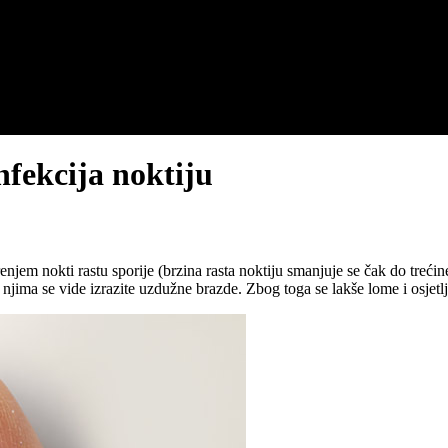
nfekcija noktiju
m nokti rastu sporije (brzina rasta noktiju smanjuje se čak do trećine 
 njima se vide izrazite uzdužne brazde. Zbog toga se lakše lome i osjetlji