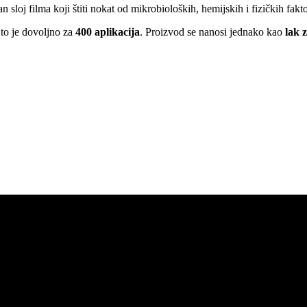
n sloj filma koji štiti nokat od mikrobioloških, hemijskih i fizičkih fakto
 to je dovoljno za
400 aplikacija
. Proizvod se nanosi jednako kao
lak 