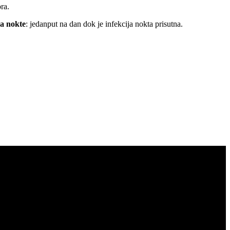
ra.
za nokte
: jedanput na dan dok je infekcija nokta prisutna.