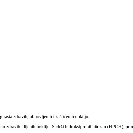
rasta zdravih, obnovljenih i zaštićenih noktiju.
u zdravih i lijepih noktiju. Sadrži hidroksipropil hitozan (HPCH), priro