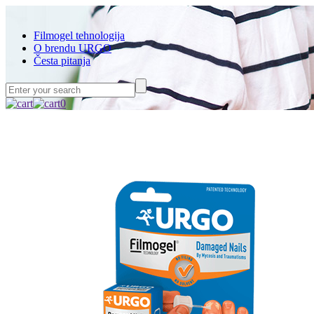
Filmogel tehnologija
O brendu URGO
Česta pitanja
0