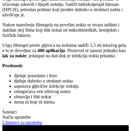
očuvanju zdravih i lijepih noktiju. Sadrži hidroksipropil hitozan
(HPCH), prirodan polimer koji prodire duboko u strukturi nokta i
ušvršćuje je.
Nakon nanošenja filmogela na površini nokta se stvara zaštitni i
stabilan sloj filma koji štiti nokat od mikrobioloških, hemijskih i
fizičkih faktora.
Urgo filmogel protiv gljivica na noktima sadrži 3,3 ml tekućeg gela,
a to je dovoljno za
400 aplikacija
. Proizvod se nanosi jednako kao
lak za nokte
: jedanput na dan dok je infekcija nokta prisutna.
Prednosti:
djeluje pouzdano i brzo
djeluje duboko u strukturi nokta
usporava gljivične infekcije noktiju
omogućava rast zdravog nokta
obnavlja i štiti nokat
nema ni boje ni mirisa
Sastojci
Način upotrebe
Uputstvo za upotrebu