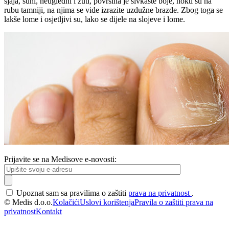
sjaja, suhi, neugledni i žuti, površina je sivkaste boje, nokti su na
rubu tamniji, na njima se vide izrazite uzdužne brazde. Zbog toga se
lakše lome i osjetljivi su, lako se dijele na slojeve i lome.
Prijavite se na Medisove e-novosti:
Upoznat sam sa pravilima o zaštiti
prava na privatnost
.
© Medis d.o.o.
Kolačići
Uslovi korištenja
Pravila o zaštiti prava na
privatnost
Kontakt