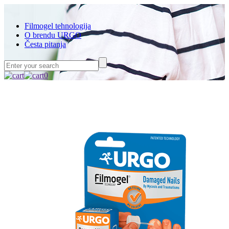
Filmogel tehnologija
O brendu URGO
Česta pitanja
0